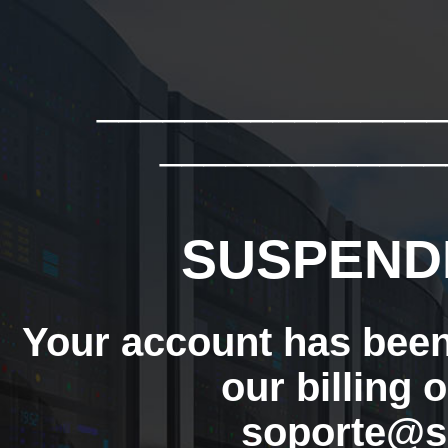
_______________
_____________
SUSPEND
Your account has bee
our billing 
soporte@s