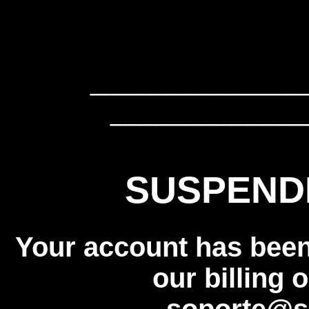
______________
_____________
SUSPEND
Your account has bee
our billing 